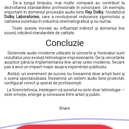
De-a lungul timpului, mai multe companii au contribuit la
dezvoltarea standardelor profesionale în sonorizare. Un exemplu
important în domeniul procesării audio este
Ray Dolby
, fondatorul
Dolby Laboratories
, care a revoluționat reducerea zgomotului și
calitatea sunetului în industria cinematografică și nu numai.
Toate aceste inovații au influențat indirect și domeniul live
sound, ridicând standardele de calitate.
Concluzie
Sistemele audio moderne utilizate la concerte și festivaluri sunt
rezultatul unei evoluții tehnologice impresionante. De la cercetările
acustice până la implementarea line-array-urilor moderne, fiecare
pas a avut un impact major asupra experienței publicului.
Astăzi, un eveniment de succes nu înseamnă doar artiști buni și
o scenă spectaculoasă. Înseamnă un sistem audio bine proiectat,
configurat corect și operat de profesioniști.
La Scenotehnica, înțelegem că sunetul nu este doar tehnologie —
este emoție, energie și conexiune între artist și public.
Share