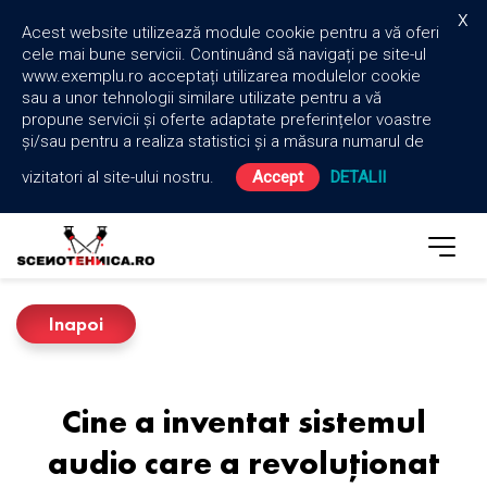
x
Acest website utilizează module cookie pentru a vă oferi
cele mai bune servicii. Continuând să navigați pe site-ul
www.exemplu.ro acceptați utilizarea modulelor cookie
sau a unor tehnologii similare utilizate pentru a vă
propune servicii și oferte adaptate preferințelor voastre
și/sau pentru a realiza statistici și a măsura numarul de
vizitatori al site-ului nostru.
Accept
DETALII
Inapoi
Cine a inventat sistemul
audio care a revoluționat