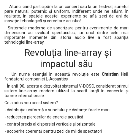
Atunci când participăm la un concert sau la un festival, sunetul
pare natural, puternic și uniform, indiferent unde ne aflăm. În
realitate, în spatele acestei experiențe se află zeci de ani de
inovație tehnologică și cercetare acustică.
Sistemele moderne de sonorizare pentru evenimente de mari
dimensiuni au evoluat spectaculos, iar unul dintre cele mai
importante momente din istoria audio live a fost apariția
tehnologiei line-array.
Revoluția line-array și
impactul său
Un nume esențial în această revoluție este
Christian Heil
,
fondatorul companiei
L-Acoustics
.
În anii ’90, acesta a dezvoltat sistemul V-DOSC, considerat primul
sistem line-array modern utilizat la scară largă în concerte și
turnee internaționale.
Ce a adus nou acest sistem?
- distribuție uniformă a sunetului pe distanțe foarte mari
- reducerea pierderilor de energie acustică
- control precis al dispersiei verticale și orizontale
- acoperire coerentă pentru zeci de mii de spectatori