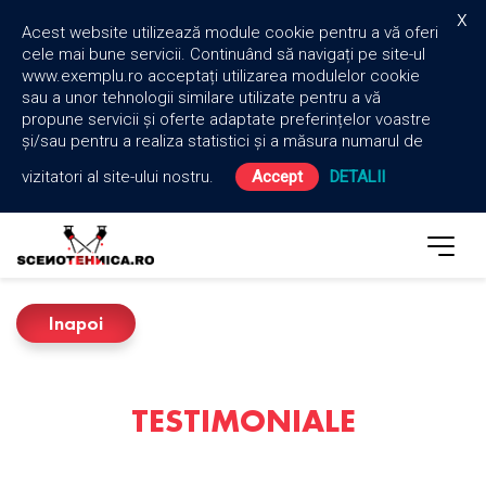
x
Acest website utilizează module cookie pentru a vă oferi
cele mai bune servicii. Continuând să navigați pe site-ul
www.exemplu.ro acceptați utilizarea modulelor cookie
sau a unor tehnologii similare utilizate pentru a vă
propune servicii și oferte adaptate preferințelor voastre
și/sau pentru a realiza statistici și a măsura numarul de
vizitatori al site-ului nostru.
Accept
DETALII
Inapoi
TESTIMONIALE