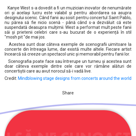
Kanye West s-a dovedit a fi un muzician inovator de nenumărate
ori și același lucru este valabil și pentru abordarea sa asupra
designului scenic. Când fanii au sosit pentru concertul Saint Pablo,
nu părea să fie nicio scenă - până când s-a dezvăluit că este
suspendată deasupra mulțimii. West a performat mult peste fanii
săi și prietenii celebri care s-au bucurat de o experiență în stil
"mosh pit "de mai jos.
Acestea sunt doar câteva exemple de scenografii uimitoare la
concerte din întreaga lume, dar există multe altele. Fiecare artist
încearcă să creeze un spectacol unic și memorabil pentru fanii lor.
Scenografia poate face sau întrerupe un turneu și acestea sunt
doar câteva exemple dintre cele care vor rămâne alături de
concertiştii care au avut norocul să-i vadă live.
Credit:
Mindblowing stage designs from concerts around the world
Share