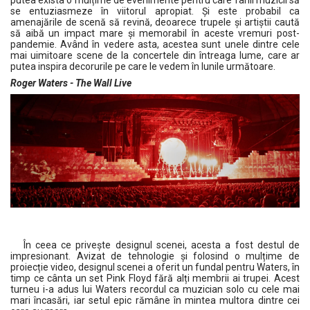
putea exista o mulțime de evenimente pentru care fanii muzicii să
se entuziasmeze în viitorul apropiat. Și este probabil ca
amenajările de scenă să revină, deoarece trupele și artiștii caută
să aibă un impact mare și memorabil în aceste vremuri post-
pandemie. Având în vedere asta, acestea sunt unele dintre cele
mai uimitoare scene de la concertele din întreaga lume, care ar
putea inspira decorurile pe care le vedem în lunile următoare.
Roger Waters - The Wall Live
În ceea ce privește designul scenei, acesta a fost destul de
impresionant. Avizat de tehnologie și folosind o mulțime de
proiecție video, designul scenei a oferit un fundal pentru Waters, în
timp ce cânta un set Pink Floyd fără alți membrii ai trupei. Acest
turneu i-a adus lui Waters recordul ca muzician solo cu cele mai
mari încasări, iar setul epic rămâne în mintea multora dintre cei