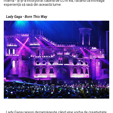
mamă - și și-a încorporat cabina de DJ în ea, făcând ca întreaga
experiență să iasă din această lume.
Lady Gaga - Born This Way
Lady Gaga rareori dezamăgește când vine vorba de creativitate