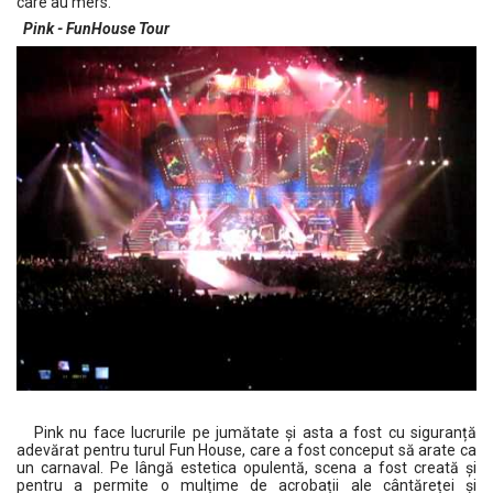
care au mers.
Pink - FunHouse Tour
Pink nu face lucrurile pe jumătate și asta a fost cu siguranță
adevărat pentru turul Fun House, care a fost conceput să arate ca
un carnaval. Pe lângă estetica opulentă, scena a fost creată și
pentru a permite o mulțime de acrobații ale cântăreței și