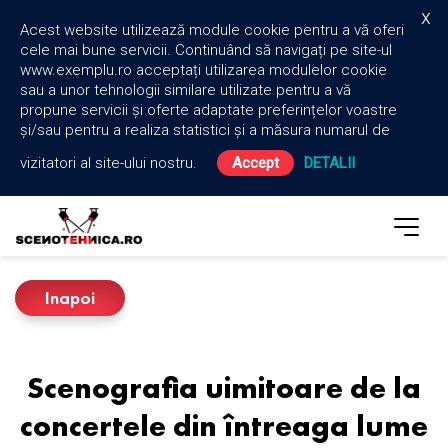
x
Acest website utilizează module cookie pentru a vă oferi
cele mai bune servicii. Continuând să navigați pe site-ul
www.exemplu.ro acceptați utilizarea modulelor cookie
sau a unor tehnologii similare utilizate pentru a vă
propune servicii și oferte adaptate preferințelor voastre
și/sau pentru a realiza statistici și a măsura numarul de
vizitatori al site-ului nostru.
Accept
DETALII
Inapoi
Scenografia uimitoare de la
concertele din întreaga lume