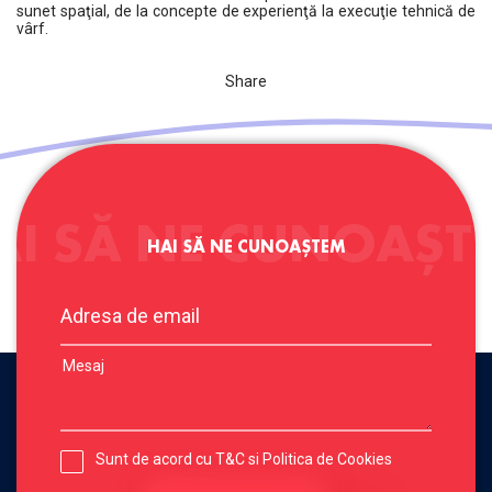
sunet spaţial, de la concepte de experienţă la execuţie tehnică de
vârf.
Share
AI SĂ NE CUNOAȘT
HAI SĂ NE CUNOAȘTEM
Sunt de acord cu
T&C
si
Politica de Cookies