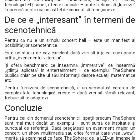
tehnologii LED, sunet, efecte speciale – toate trebuie să „lucreze”
împreună pentru ca un astfel de concept să funcţioneze.
De ce e „interesant” în termeni de
scenotehnică
Pentru că nu e un simplu concert hall – este un manifest al
posibilităţilor scenotehnice.
Este un studiu de caz excelent dacă vrei să înţelegi cum poate
arăta „evenimentul viitorului”.
Îţi oferă benchmark: ce înseamnă „immersive”, ce înseamnă
„știinţă aplicată” în entertainment – de exemplu, The Sphere
publică chiar pe site‑ul său informaţii despre ecuaţii matematice
etc.
Pentru furnizorii de scenotehnică, e un semnal că cererea de
complexitate tehnologică creşte – dacă vrei să rămâi relevant,
trebuie să te adaptezi.
Concluzie
Pentru cei din domeniul scenotehnicii, spaţii precum The Sphere
sunt mai mult decât un exemplu – sunt sursă de inspiraţie şi
punctual de referinţă. Dacă pregăteşti un eveniment major, un
concert, un show multimedia sau orice format care vrea „wow”,
merită să examinezi ce face The Sphere: de la LED‑uri imense la