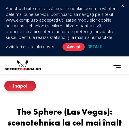
x
Acest website utilizează module cookie pentru a vă oferi
cele mai bune servicii. Continuând să navigați pe site-ul
www.exemplu.ro acceptați utilizarea modulelor cookie
sau a unor tehnologii similare utilizate pentru a vă
propune servicii și oferte adaptate preferințelor voastre
și/sau pentru a realiza statistici și a măsura numarul de
vizitatori al site-ului nostru.
Accept
DETALII
Inapoi
The Sphere (Las Vegas):
scenotehnica la cel mai înalt