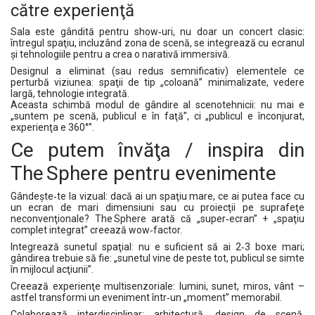
către experienţă
Sala este gândită pentru show‑uri, nu doar un concert clasic:
întregul spaţiu, incluzând zona de scenă, se integrează cu ecranul
şi tehnologiile pentru a crea o narativă immersivă.
Designul a eliminat (sau redus semnificativ) elementele ce
perturbă viziunea: spaţii de tip „coloană” minimalizate, vedere
largă, tehnologie integrată.
Aceasta schimbă modul de gândire al scenotehnicii: nu mai e
„suntem pe scenă, publicul e în faţă”, ci „publicul e înconjurat,
experienţa e 360°”.
Ce putem învăţa / inspira din
The Sphere pentru evenimente
Gândeşte‑te la vizual: dacă ai un spaţiu mare, ce ai putea face cu
un ecran de mari dimensiuni sau cu proiecţii pe suprafeţe
neconvenţionale? The Sphere arată că „super‑ecran” + „spaţiu
complet integrat” creează wow‑factor.
Integrează sunetul spaţial: nu e suficient să ai 2‑3 boxe mari;
gândirea trebuie să fie: „sunetul vine de peste tot, publicul se simte
în mijlocul acţiunii”.
Creează experienţe multisenzoriale: lumini, sunet, miros, vânt –
astfel transformi un eveniment într‑un „moment” memorabil.
Colaborează interdisciplinar: arhitectură, design de scenă,