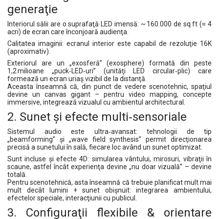
generaţie
Interiorul sălii are o suprafaţă LED imensă: ~ 160.000 de sq ft (≈ 4
acri) de ecran care înconjoară audienţa.
Calitatea imaginii: ecranul interior este capabil de rezoluţie 16K
(aproximativ).
Exteriorul are un „exosferă” (exosphere) formată din peste
1,2 milioane „puck‑LED‑uri” (unităţi LED circular‑plic) care
formează un ecran uriaş vizibil de la distanţă.
Aceasta înseamnă că, din punct de vedere scenotehnic, spaţiul
devine un canvas gigant – pentru video mapping, concepte
immersive, integrează vizualul cu ambientul architectural.
2. Sunet și efecte multi‑sensoriale
Sistemul audio este ultra‑avansat: tehnologii de tip
„beamforming” şi „wave field synthesis” permit direcţionarea
precisă a sunetului în sală, fiecare loc având un sunet optimizat.
Sunt incluse şi efecte 4D: simularea vântului, mirosuri, vibraţii în
scaune, astfel încât experienţa devine „nu doar vizuală” – devine
totală.
Pentru scenotehnică, asta înseamnă că trebuie planificat mult mai
mult decât lumini + sunet obişnuit: integrarea ambientului,
efectelor speciale, interacţiunii cu publicul.
3. Configuraţii flexibile & orientare