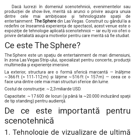
Dacă lucrezi în domeniul scenotehnicii, evenimentelor sau
producției de show‑live, merită să arunci o privire asupra unuia
dintre cele mai ambițioase și tehnologizate spaţii de
entertainment:
The Sphere
din Las Vegas. Construit cu gândul la a
redefini ce înseamnă experienţa de spectacol, acest venue este o
expoziţie de tehnologie aplicată scenotehnicii — iar eu îţi voi oferi o
privire detaliată asupra motivelor pentru care merită să fie studiat.
Ce este The Sphere?
The Sphere este un spaţiu de entertainment de mari dimensiuni,
în zona Las Vegas Strip‑ului, specializat pentru concerte, producţii
multimedia şi experienţe imersive.
La exterior, structura are o formă sferică marcantă — înălţime
~ 366 ft (≈ 111‑112 m) şi lăţime ~ 516 ft (≈ 157 m) — ceea ce o
face una dintre cele mai mari structuri sferice din lume.
Costul de construcţie: ~ 2,3 miliarde USD.
Capacitate: ~ 17.600 de locuri (și până la ~20.000 incluzând spaţii
de tip standing) pentru audienţă.
De ce este importantă pentru
scenotehnică
1. Tehnologie de vizualizare de ultimă